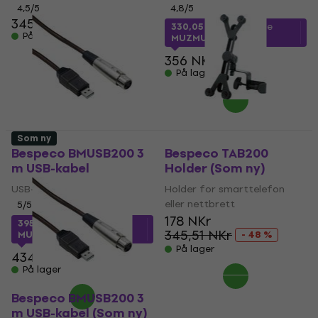
4,5
/5
4,8
/5
345 NKr
330,05 NKr
med kode
På lager
MUZMUZ-5
356 NKr
På lager
Som ny
Bespeco BMUSB200 3
Bespeco TAB200
m USB-kabel
Holder (Som ny)
USB-kabel
Holder for smarttelefon
eller nettbrett
5
/5
178 NKr
395,78 NKr
med kode
345,51 NKr
MUZMUZ-5
- 48 %
På lager
434 NKr
På lager
Bespeco BMUSB200 3
m USB-kabel (Som ny)