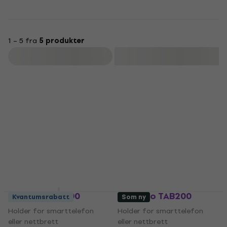
1 – 5 fra
5 produkter
Filter
Bespeco TAB100
Bespeco TAB200
Kvantumsrabatt
Som ny
Holder for smarttelefon
Holder for smarttelefon
eller nettbrett
eller nettbrett