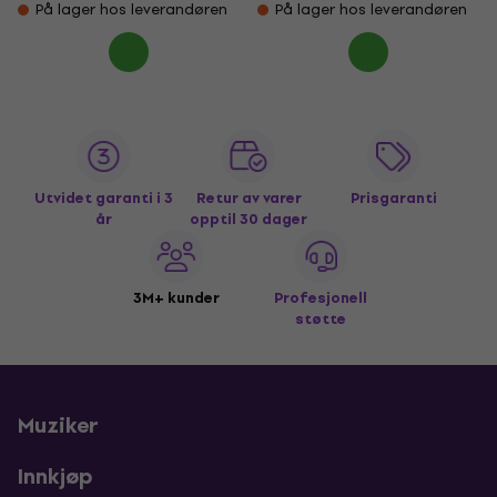
På lager hos leverandøren
På lager hos leverandøren
Utvidet garanti i 3
Retur av varer
Prisgaranti
år
opptil 30 dager
3M+ kunder
Profesjonell
støtte
Muziker
Innkjøp