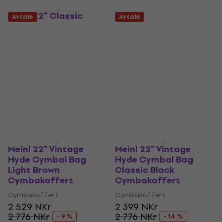
Meinl 22" Classic
Avtale
Avtale
Woven Mocha Tweed
Konig & Meyer 14003
Cymbakoffert
Cymbakoffert
Cymbakoffert
Cymbakoffert
4,8
/5
418 NKr
1 019 NKr
456 NKr
- 8 %
Kun forhåndsbestillinger
På lager hos leverandøren
Meinl 22" Vintage
Meinl 22" Vintage
Hyde Cymbal Bag
Hyde Cymbal Bag
Light Brown
Classic Black
Cymbakoffert
Cymbakoffert
Cymbakoffert
Cymbakoffert
2 529 NKr
2 399 NKr
2 776 NKr
2 776 NKr
- 9 %
- 14 %