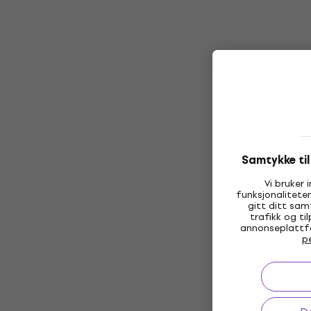
Samtykke ti
Vi bruker 
funksjonalitete
gitt ditt samt
trafikk og ti
annonseplattfor
p