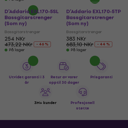
D'Addario EXL170-5SL
D'Addario EXL170-5TP
Bassgitarstrenger
Bassgitarstrenger
(Som ny)
(Som ny)
Bassgitarstrenger
Bassgitarstrenger
254 NKr
383 NKr
473,22 NKr
683,10 NKr
- 46 %
- 44 %
På lager
På lager
Utvidet garanti i 3
Retur av varer
Prisgaranti
år
opptil 30 dager
3M+ kunder
Profesjonell
støtte