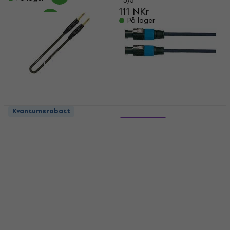
5
/5
111 NKr
På lager
Kvantumsrabatt
Sommer Cable Major
2 varianter
Invisible IMGV-225-
Soundking BD112
0250
Black/Straight -
Straight
Høyttalerkabel
4,9
/5
Høyttalerkabel
4,2
/5
252,45 NKr
med kode
MUZMUZ-10
300 NKr
På lager
290 NKr
På lager