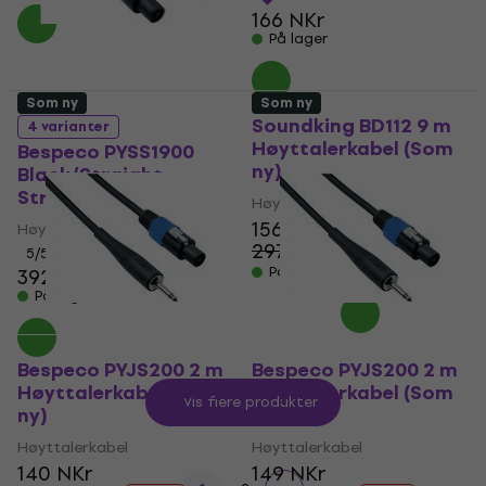
166 NKr
På lager
Som ny
Som ny
Soundking BD112 9 m
4 varianter
Høyttalerkabel (Som
Bespeco PYSS1900
ny)
Black/Straight -
Straight
Høyttalerkabel
156 NKr
Høyttalerkabel
297 NKr
- 47 %
5
/5
På lager
392 NKr
På lager
Bespeco PYJS200 2 m
Bespeco PYJS200 2 m
Høyttalerkabel (Som
Høyttalerkabel (Som
Vis flere produkter
ny)
ny)
Høyttalerkabel
Høyttalerkabel
140 NKr
149 NKr