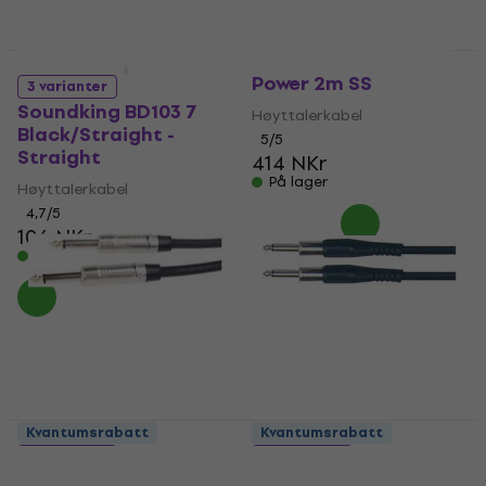
Markbass Super
Kvantumsrabatt
Kvantumsrabatt
Power 2m SS
3 varianter
Soundking BD103 7
Høyttalerkabel
Black/Straight -
5
/5
Straight
414 NKr
På lager
Høyttalerkabel
4,7
/5
106 NKr
På lager
Kvantumsrabatt
Kvantumsrabatt
3 varianter
2 varianter
Gator Cableworks
Soundking BD105 7