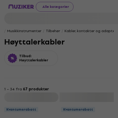
Alle kategorier
Musikkinstrumenter
Tilbehør
Kabler, kontakter og adapter
Høyttalerkabler
Tilbud:
Høyttalerkabler
1 – 34 fra
67 produkter
Filter
Kvantumsrabatt
Kvantumsrabatt