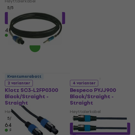
Straight
Høyttalerkabel
5
/5
Høyttalerkabel
360,18 NKr
med kode
5
/5
MUZMUZ-15
376,31 NKr
med kode
MUZMUZ-35
445 NKr
På lager
590 NKr
På lager
Kvantumsrabatt
Som ny
2 varianter
4 varianter
Klotz SC3-L2FP0300
Bespeco PYJJ900
Black/Straight -
Black/Straight -
Straight
Straight
Høyttalerkabel
Høyttalerkabel
5
/5
5
/5
645 NKr
132,91 NKr
med kode
På lager
MUZMUZ-15