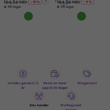
1
2
164,34 NKr
164,34 NKr
- 15 %
- 9 %
På lager
På lager
Utvidet garanti i 3
Retur av varer
Prisgaranti
år
opptil 30 dager
3M+ kunder
Profesjonell
støtte