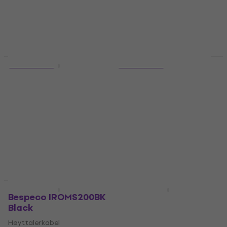
122 NKr
På lager
Kvantumsrabatt
HAPPY HOUR
2 varianter
2 varianter
Soundking BD111
Ernie Ball P06072
Black/Straight -
Black/Straight -
Straight
Straight
Høyttalerkabel
Høyttalerkabel
4,8
/5
4,9
/5
216 NKr
156 NKr
177 NKr
- 12 %
På lager
På lager
Kvantumsrabatt
Kvantumsrabatt
Bespeco IROMS200BK
D'Addario Planet
Black
Waves PW S 05
Speaker Cable
Høyttalerkabel