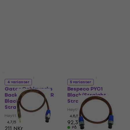
Backline Series TS
Black/Straight -
Black/Straight -
Straight
Straight
Høyttalerkabel
Høyttalerkabel
4,7
/5
5
/5
93,02 NKr
med kode
109 NKr
MUZMUZ-20
På lager
122 NKr
På lager
HAPPY HOUR
4 varianter
5 varianter
Gator Cableworks
Bespeco PYC1
Backline Series XLR
Black/Straight -
Black/Straight -
Straight
Straight
Høyttalerkabel
Høyttalerkabel
4,8
/5
92,30 NKr
4,7
/5
211 NKr
På lager