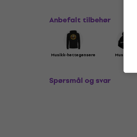
Anbefalt tilbehør
Musikk-hettegensere
Musikklue
Spørsmål og svar