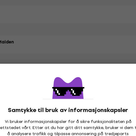
Maiden
Style Cotton
Material Specification
ar Fit
Samtykke til bruk av informasjonskapsler
t
Vi bruker informasjonskapsler for å sikre funksjonaliteten på
ettstedet vårt. Etter at du har gitt ditt samtykke, bruker vi dem t
etrene
å analysere trafikk og tilpasse annonsering på tredjeparts