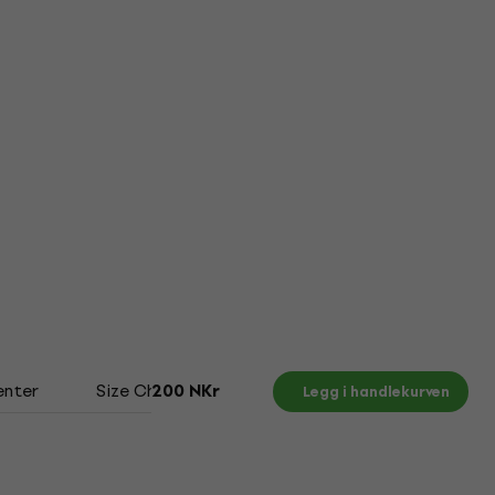
nter
Size Chart
200 NKr
Legg i handlekurven