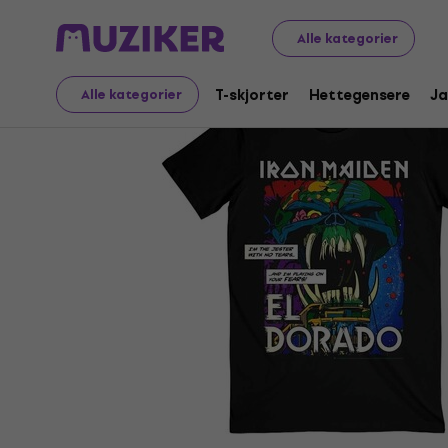
Merch
Musikk-merch
T-skjorter
Alle kategorier
T-skjorter
Hettegensere
Ja
Alle kategorier