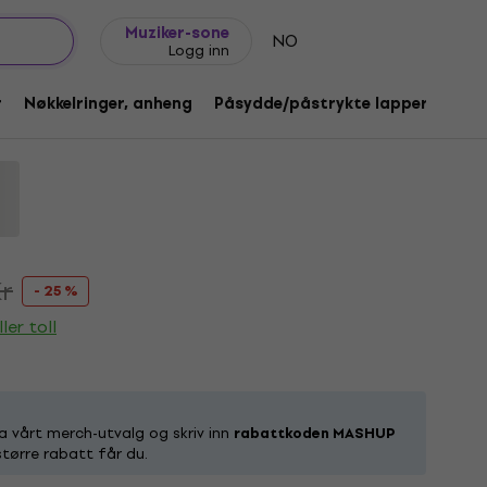
Gavetips
FAQ
Muziker Blogg
Muziker-sone
NO
Logg inn
o Black M T-skjorte
r
Nøkkelringer, anheng
Påsydde/påstrykte lapper og me
kode:
1193902
r
- 25 %
ler toll
a vårt merch-utvalg og skriv inn
rabattkoden MASHUP
 større rabatt får du.