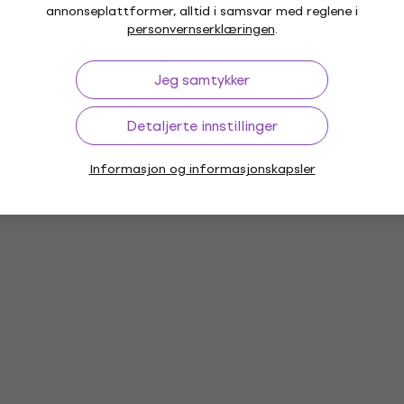
annonseplattformer, alltid i samsvar med reglene i
personvernserklæringen
.
Jeg samtykker
Detaljerte innstillinger
r
Vinyl LP-plater
Musikkhetter
M
Informasjon og informasjonskapsler