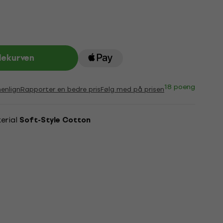
lekurven
18 poeng
nlign
Rapporter en bedre pris
Følg med på prisen
erial
Soft-Style Cotton