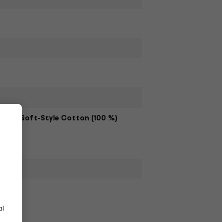
Soft-Style Cotton (100 %)
il