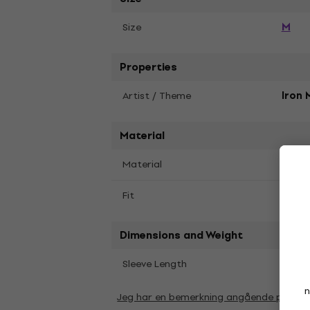
M
Size
Properties
Artist / Theme
Iron 
Material
Material
Soft-
Fit
Regul
Dimensions and Weight
Shor
Sleeve Length
n
Jeg har en bemerkning angående param