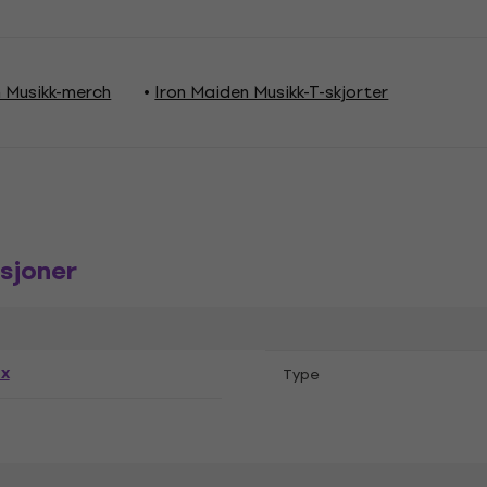
n Musikk-merch
Iron Maiden Musikk-T-skjorter
sjoner
ex
Тype