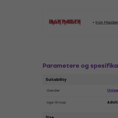
Iron Maide
Parametere og spesifika
Suitability
Unis
Gender
Age Group
Adult
Size