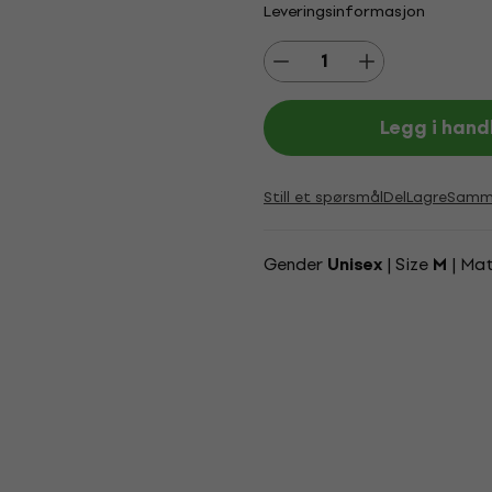
Leveringsinformasjon
Legg i hand
Still et spørsmål
Del
Lagre
Samme
Gender
| Size
| Mat
Unisex
M