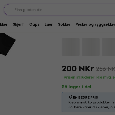
Avtale
Iron Maiden El Dorad
kker
Skjerf
Caps
Luer
Sokker
Vesker og ryggsekke
Merkevare:
Iron Maiden
Produkt
200 NKr
266 NK
Prisen inkluderer ikke mva. el
På lager 1 del
FÅ EN BEDRE PRIS
Kjøp minst to produkter fr
Jo flere varer du kjøper, jo