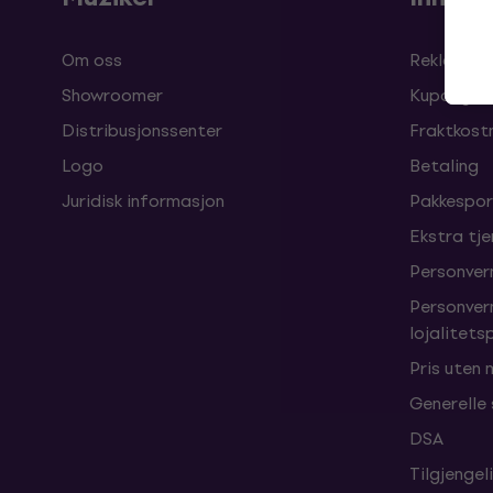
Om oss
Reklamasj
Showroomer
Kuponger
Distribusjonssenter
Fraktkost
Logo
Betaling
Juridisk informasjon
Pakkespor
Ekstra tj
Personver
Personver
lojalitet
Pris uten
Generelle
DSA
Tilgjengel