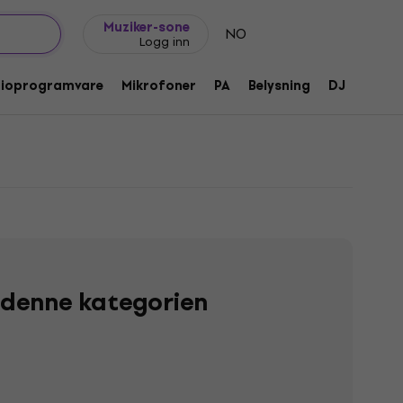
Gavetips
FAQ
Muziker Blogg
Muziker-sone
NO
Logg inn
dioprogramvare
Mikrofoner
PA
Belysning
DJ
Hodet
i denne kategorien