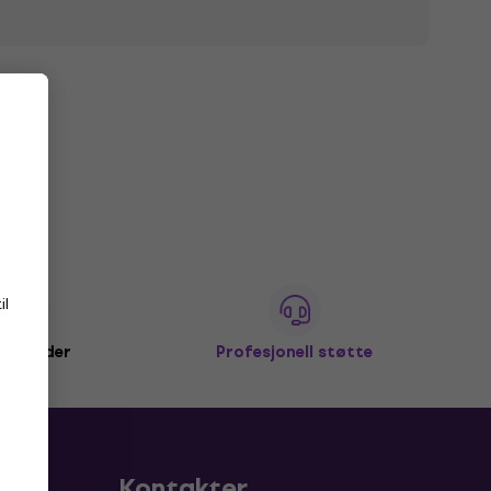
il
+ kunder
Profesjonell støtte
Kontakter