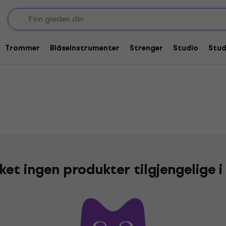
inetter 2x høyttaler
er 2x høyttaler
Trommer
Blåseinstrumenter
Strenger
Studio
Stu
kket ingen produkter tilgjengelige 