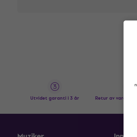
n
Utvidet garanti i 3 år
Retur av varer op
Muziker
Innkjø