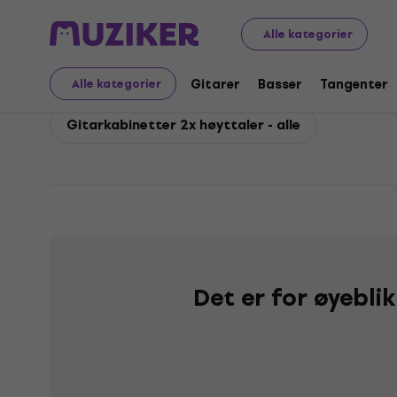
Marshall
Gitarer
Gitarkabinetter
Marshall Gitarkab
Alle kategorier
Marshall Gitarkabinett
Gitarer
Basser
Tangenter
Alle kategorier
Gitarkabinetter 2x høyttaler - alle
Det er for øyebli