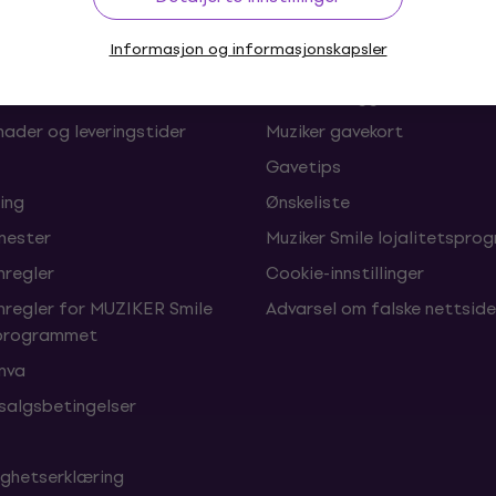
Informasjon og informasjonskapsler
oner og angrerett
FAQ – Ofte stilte spørsmål
Muziker Blogg
nader og leveringstider
Muziker gavekort
Gavetips
ing
Ønskeliste
enester
Muziker Smile lojalitetspro
nregler
Cookie-innstillinger
nregler for MUZIKER Smile
Advarsel om falske nettside
sprogrammet
 mva
 salgsbetingelser
ighetserklæring