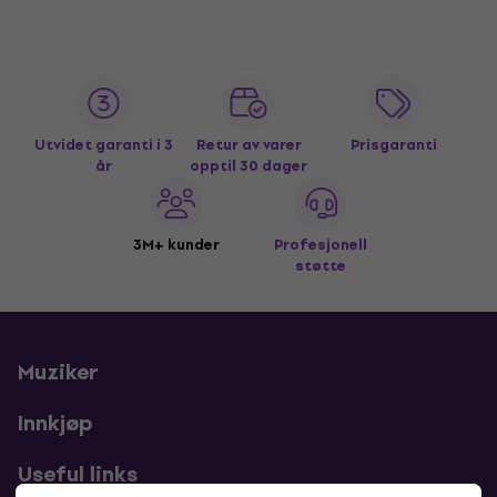
Utvidet garanti i 3
Retur av varer
Prisgaranti
år
opptil 30 dager
3M+ kunder
Profesjonell
støtte
Muziker
Innkjøp
Useful links