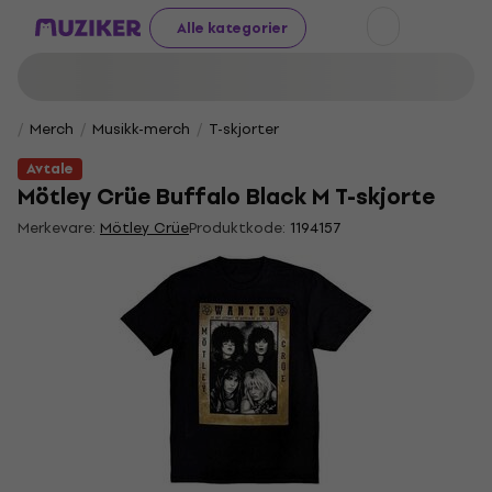
Alle kategorier
Merch
Musikk-merch
T-skjorter
Avtale
Mötley Crüe Buffalo Black M T-skjorte
Merkevare:
Mötley Crüe
Produktkode:
1194157