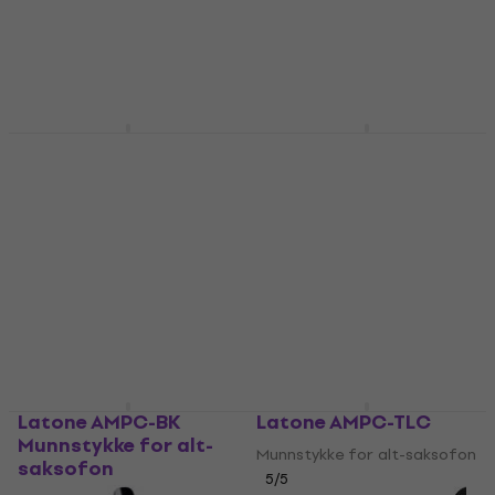
422 NKr
- 17 %
På lager
Victory VSM-PL-AL
Latone AMPC-RD
Munnstykke for alt-
Munnstykke for alt-saksofon
saksofon
4
/5
Munnstykke for alt-saksofon
160,91 NKr
med kode
MUZMUZ-15
5
/5
115,14 NKr
med kode
200 NKr
MUZMUZ-20
På lager
144 NKr
På lager
Latone AMPC-BK
Latone AMPC-TLC
Munnstykke for alt-
Munnstykke for alt-saksofon
saksofon
5
/5