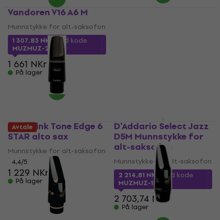
Vandoren V16 A6 M
Vandoren V5 Jazz A35
Munnstykke for alt-saksofon
Munnstykke for alt-saksofon
4,9
/5
1 307,83 NKr
med kode
MUZMUZ-20
1 236,19 NKr
med kode
MUZMUZ-20
1 661 NKr
1 549 NKr
På lager
På lager
Otto Link Tone Edge 6
D'Addario Select Jazz
Avtale
STAR alto sax
D5M Munnstykke for
alt-saksofon
Munnstykke for alt-saksofon
Munnstykke for alt-saksofon
4,4
/5
1 229 NKr
2 214,81 NKr
med kode
På lager
MUZMUZ-15
2 703,74 NKr
På lager