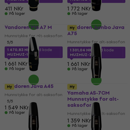
411 NKr
1 772 NKr
På lager
På lager
Vandoren V16 A7 M
Vandoren Jumbo Java
Ny
A75
Munnstykke for alt-saksofon
Munnstykke for alt-saksofon
5
/5
1 470,83 NKr
med kode
1 301,04 NKr
med kode
MUZMUZ-10
MUZMUZ-20
1 661 NKr
1 661 NKr
På lager
På lager
Vandoren Java A45
Ny
Ny
Yamaha AS-7CM
Munnstykke for alt-saksofon
Munnstykke for alt-
5
/5
saksofon
1 549 NKr
På lager
Munnstykke for alt-saksofon
1 359 NKr
På lager