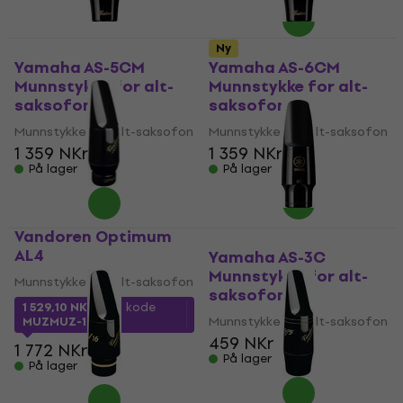
Ny
Yamaha AS-5CM
Yamaha AS-6CM
Munnstykke for alt-
Munnstykke for alt-
saksofon
saksofon
Munnstykke for alt-saksofon
Munnstykke for alt-saksofon
1 359 NKr
1 359 NKr
På lager
På lager
Vandoren Optimum
AL4
Yamaha AS-3C
Munnstykke for alt-
Munnstykke for alt-saksofon
saksofon
1 529,10 NKr
med kode
Munnstykke for alt-saksofon
MUZMUZ-10
459 NKr
1 772 NKr
På lager
På lager