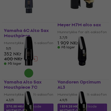
Meyer M7M alto sax
Yamaha 6C Alto Sax
Munnstykke for alt-saksofon
Mouthpiece
3,7
/5
1 909 NKr
Munnstykke for alt-saksofon
På lager
5
/5
352 NKr
400 NKr
- 12 %
På lager
Yamaha Alto Sax
Vandoren Optimum
Mouthpiece 7C
AL3
Munnstykke for alt-saksofon
Munnstykke for alt-saksofon
4,3
/5
4,9
/5
370,55 NKr
med kode
1 539,25 NKr
med kode
MUZMUZ-5
MUZMUZ-10