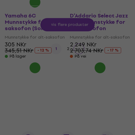
Yamaha 6C
D'Addario Select Jazz
Munnstykke for alt-
D6M Munnstykke for
Vis flere produkter
saksofon (Som ny)
alt-saksofon
Munnstykke for alt-saksofon
Munnstykke for alt-saksofon
305 NKr
2 249 NKr
1
2
345,51 NKr
2 703,74 NKr
- 12 %
- 17 %
På lager
På vei