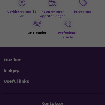
Utvidet garanti i 3
Retur av varer
Prisgaranti
år
opptil 30 dager
3M+ kunder
Profesjonell
støtte
Muziker
Innkjøp
Useful links
Kontakter