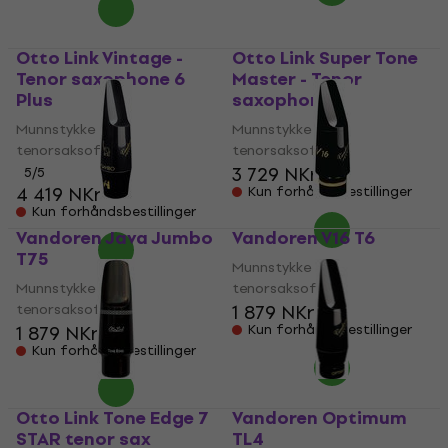
Otto Link Vintage -
Otto Link Super Tone
Tenor saxophone 6
Master - Tenor
Plus
saxophone 6
Munnstykke for
Munnstykke for
tenorsaksofon
tenorsaksofon
3 729 NKr
5
/5
4 419 NKr
Kun forhåndsbestillinger
Kun forhåndsbestillinger
Vandoren Java Jumbo
Vandoren V16 T6
T75
Munnstykke for
Munnstykke for
tenorsaksofon
tenorsaksofon
1 879 NKr
1 879 NKr
Kun forhåndsbestillinger
Kun forhåndsbestillinger
Otto Link Tone Edge 7
Vandoren Optimum
STAR tenor sax
TL4