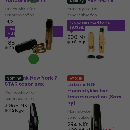
Vandoren V16 T7
Victory VSM-PL-TE
Som ny
Munnstykke for
Munnstykke for
tenorsaksofon
tenorsaksofon
4
/5
175,56 NKr
med kode
MUZMUZ-10
1 635,09 NKr
med kode
MUZMUZ-10
200 NKr
1 884 NKr
På lager
På lager
Otto Link New York 7
Som ny
Avtale
STAR tenor sax
Latone NG
Munnstykke for
Munnstykke for
tenorsaksofon (Som
tenorsaksofon
ny)
3 859 NKr
På lager
Munnstykke for
tenorsaksofon
294 NKr
- 32 %