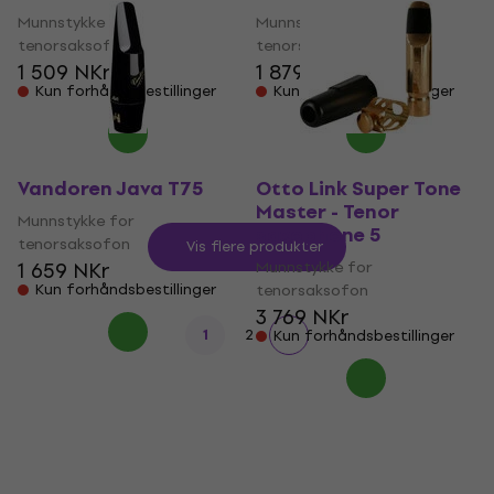
Munnstykke for
Munnstykke for
tenorsaksofon
tenorsaksofon
1 509 NKr
1 879 NKr
Kun forhåndsbestillinger
Kun forhåndsbestillinger
Vandoren Java T75
Otto Link Super Tone
Master - Tenor
Munnstykke for
saxophone 5
tenorsaksofon
Vis flere produkter
1 659 NKr
Munnstykke for
Kun forhåndsbestillinger
tenorsaksofon
3 769 NKr
1
2
Kun forhåndsbestillinger