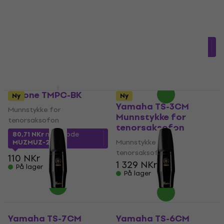
tenorsaksofon
Munnstykke for
111 NKr
tenorsaksofon
På lager
4,3
/5
409,92 NKr
med kode
MUZMUZ-10
478 NKr
På lager
Latone TMPC-BK
Ny
Ny
Yamaha TS-3CM
Munnstykke for
Munnstykke for
tenorsaksofon
tenorsaksofon
80,71 NKr
med kode
Munnstykke for
MUZMUZ-25
tenorsaksofon
110 NKr
1 329 NKr
På lager
På lager
Yamaha TS-7CM
Yamaha TS-6CM