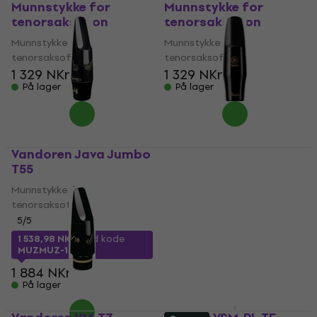
Munnstykke for
Munnstykke for
tenorsaksofon
tenorsaksofon
Munnstykke for
Munnstykke for
tenorsaksofon
tenorsaksofon
1 329 NKr
1 329 NKr
På lager
På lager
Vandoren Java Jumbo
Yamaha MP TS 4 CM
T55
Munnstykke for
Munnstykke for
tenorsaksofon
tenorsaksofon
5
/5
5
/5
1 098,30 NKr
med kode
MUZMUZ-5
1 538,98 NKr
med kode
MUZMUZ-15
1 215 NKr
1 884 NKr
På lager
På lager