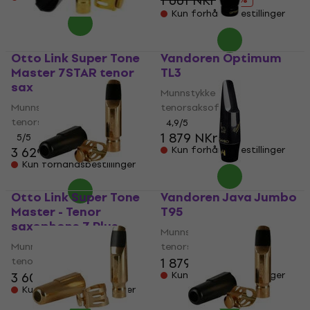
1 661 NKr
Kun forhåndsbestillinger
Otto Link Super Tone
Vandoren Optimum
Master 7STAR tenor
TL3
sax
Munnstykke for
Munnstykke for
tenorsaksofon
tenorsaksofon
4,9
/5
1 879 NKr
5
/5
3 629 NKr
Kun forhåndsbestillinger
Kun forhåndsbestillinger
Otto Link Super Tone
Vandoren Java Jumbo
Master - Tenor
T95
saxophone 7 Plus
Munnstykke for
Munnstykke for
tenorsaksofon
tenorsaksofon
1 879 NKr
3 609 NKr
Kun forhåndsbestillinger
Kun forhåndsbestillinger