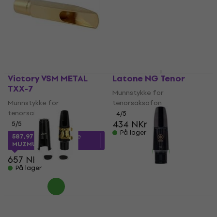
Victory VSM METAL
Latone NG Tenor
TXX-7
Munnstykke for
Munnstykke for
tenorsaksofon
tenorsaksofon
4
/5
434 NKr
5
/5
På lager
587,97 NKr
med kode
MUZMUZ-10
657 NKr
På lager
Latone ND74 Tenor
Yamaha Tenor Sax
Ny
Mouthpiece 5C
Munnstykke for