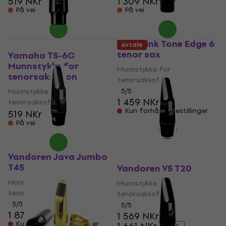
519 NKr
1 309 NKr
På vei
På vei
Otto Link Tone Edge 6
Avtale
tenor sax
Yamaha TS-6C
Munnstykke for
Munnstykke for
tenorsaksofon
tenorsaksofon
Munnstykke for
5
/5
1 459 NKr
tenorsaksofon
Kun forhåndsbestillinger
519 NKr
På vei
Vandoren Java Jumbo
T45
Vandoren V5 T20
Munnstykke for
Munnstykke for
tenorsaksofon
tenorsaksofon
5
/5
5
/5
1 879 NKr
1 569 NKr
Kun forhåndsbestillinger
- 6 %