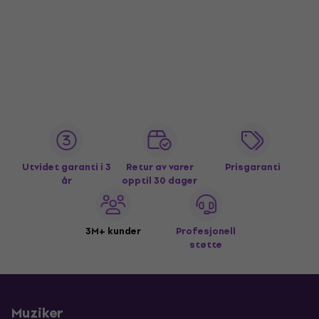
Utvidet garanti i 3
Retur av varer
Prisgaranti
år
opptil 30 dager
3M+ kunder
Profesjonell
støtte
Muziker