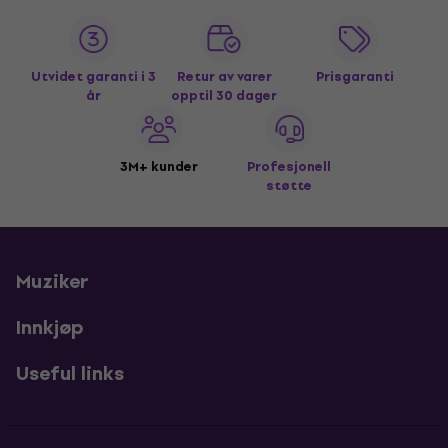
Utvidet garanti i 3
Retur av varer
Prisgaranti
år
opptil 30 dager
3M+ kunder
Profesjonell
støtte
Muziker
Innkjøp
Useful links