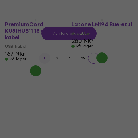
PremiumCord
Latone LN194 Bue-etui
KU31HUB11 15 cm USB-
Bue-etui
Vis flere produkter
kabel
260 NKr
USB-kabel
På lager
167 NKr
...
1
2
3
159
På lager