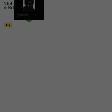
284 NKr
171 NKr
På lager
På lager
Ny
Ny
Yung Lean - Jonatan
Light4Me MB-40
(LP)
Discokule
Vinylplate
Discokule
380 NKr
459 NKr
På lager
På lager
Ny
Ny
Balbex Fantastick 7AN
Shamann GS-P01
Nylon 5 Pairs
Slagverksstikker
Trommestikker
Slagverksstikker
Trommestikker
72,90 NKr
294 NKr
På lager
På lager