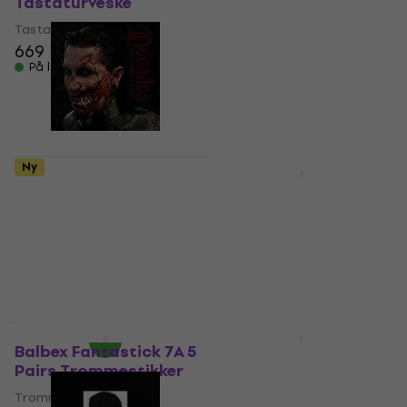
Tastaturveske
díl Noter
Tastaturveske
Noter
669 NKr
4,7
/5
102 NKr
På lager
På lager
Ny
Ny
Motionless In White -
Balbex Fantastick 2B
Decades (Indie
5 Pairs Trommestikker
Exclusive) (2 LP)
Trommestikker
Vinylplate
277 NKr
På lager
4
/5
469 NKr
På lager
Ny
Ny
Balbex Fantastick 7A 5
Light4Me MB-20
Pairs Trommestikker
Discokule
Trommestikker
Discokule