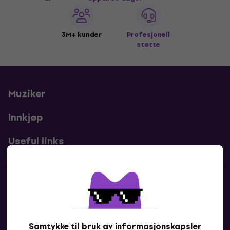
3M+ kunder
Profesjonell
støtte
Muziker
Innkjøp
Useful links
Kontakter
Kontakt oss
Samtykke til bruk av informasjonskapsler