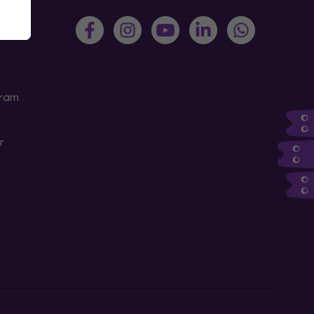
gram
r