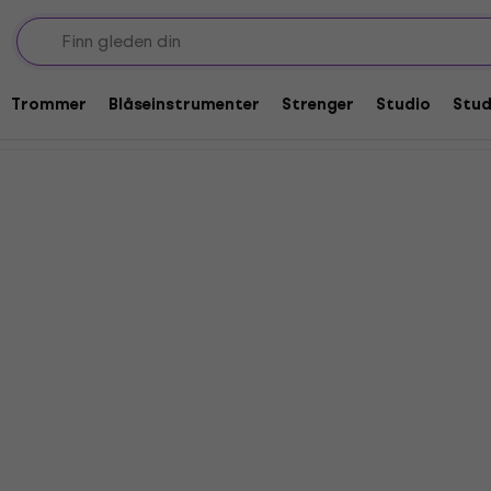
inetter
Tilbud: 2x høyttaler basskabinetter
sskabinetter
Trommer
Blåseinstrumenter
Strenger
Studio
Stu