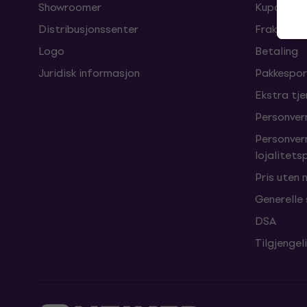
Showroomer
Kuponger
Distribusjonssenter
Fraktkost
Logo
Betaling
Juridisk informasjon
Pakkespor
Ekstra tj
Personver
Personver
lojalitet
Pris uten
Generelle
DSA
Tilgjengel