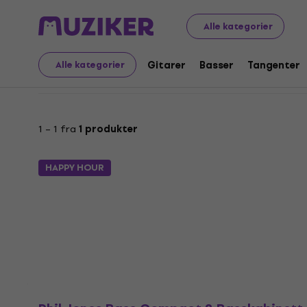
Tilbud
Musikkinstrumenter
Basser
Basshøyttalerkab
Alle kategorier
Tilbud: 2x høyttaler ba
Gitarer
Basser
Tangenter
Alle kategorier
1 – 1 fra
1 produkter
HAPPY HOUR