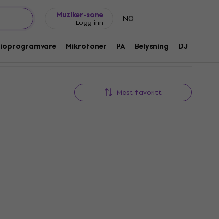
Gavetips
FAQ
Muziker Blogg
Muziker-sone
NO
Logg inn
dioprogramvare
Mikrofoner
PA
Belysning
DJ
Hodet
Mest favoritt