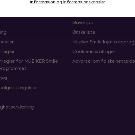
Informasjon og informasjonskapsler
Muziker Blogg
nader og leveringstider
Muziker gavekort
Gavetips
ing
Ønskeliste
enester
Muziker Smile lojalitetspro
nregler
Cookie-innstillinger
nregler for MUZIKER Smile
Advarsel om falske nettside
sprogrammet
 mva
 salgsbetingelser
ighetserklæring