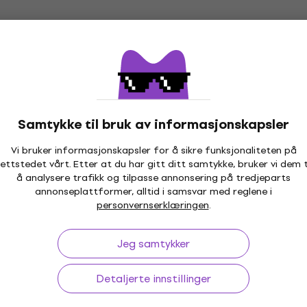
Samtykke til bruk av informasjonskapsler
Vi bruker informasjonskapsler for å sikre funksjonaliteten på
ettstedet vårt. Etter at du har gitt ditt samtykke, bruker vi dem t
ptil 30 dager
Prisgaranti
3M
å analysere trafikk og tilpasse annonsering på tredjeparts
annonseplattformer, alltid i samsvar med reglene i
personvernserklæringen
.
Jeg samtykker
p
Useful links
Detaljerte innstillinger
oner og angrerett
FAQ – Ofte stilte spørsmål