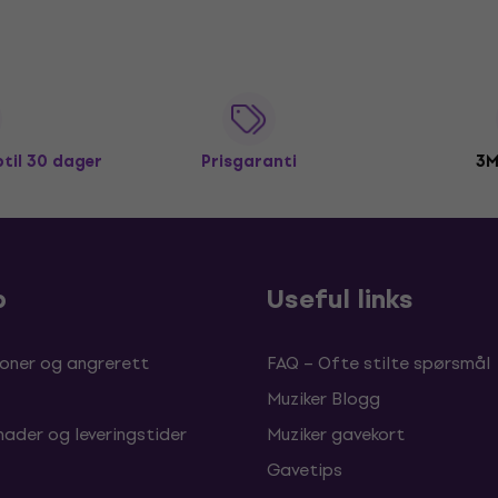
ptil 30 dager
Prisgaranti
3M
p
Useful links
oner og angrerett
FAQ – Ofte stilte spørsmål
Muziker Blogg
nader og leveringstider
Muziker gavekort
Gavetips