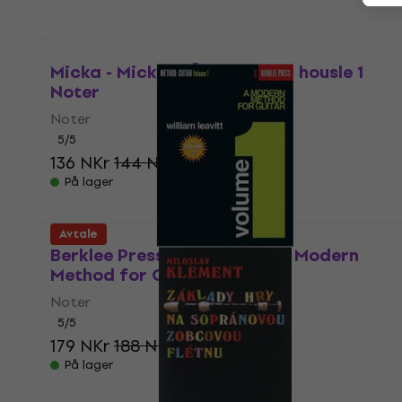
Avtale
Micka - Micková Škola hry na housle 1
Noter
Noter
5
/5
136 NKr
144 NKr
- 6 %
På lager
Avtale
Berklee Press Publications A Modern
Method for Guitar: Volume 1
Noter
5
/5
179 NKr
188 NKr
- 5 %
På lager