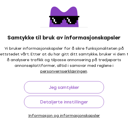
279 NKr
322 NKr
- 13 %
På lager
Avtale
Tatiana Stachak Gitarová extra trieda
Samtykke til bruk av informasjonskapsler
Noter
Vi bruker informasjonskapsler for å sikre funksjonaliteten på
5
/5
ettstedet vårt. Etter at du har gitt ditt samtykke, bruker vi dem t
222 NKr
255 NKr
- 13 %
å analysere trafikk og tilpasse annonsering på tredjeparts
På lager
annonseplattformer, alltid i samsvar med reglene i
personvernserklæringen
.
Avtale
Jeg samtykker
Kleinová-Fišerová-Müllerová Album etud 1
Noter
Detaljerte innstillinger
4,7
/5
79,50 NKr
87 NKr
- 9 %
Informasjon og informasjonskapsler
På lager