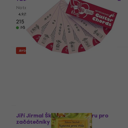
Noter
4,9
/5
215 NKr
244 NKr
- 12 %
På lager
Avtale
Wise Publications Notecracker: Guitar
Chords Noter
Noter
4,4
/5
43,30 NKr
56 NKr
- 23 %
På lager
Avtale
Jiří Jirmal Škola hry na kytaru pro
začátečníky Noter