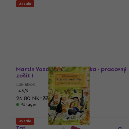
Avtale
Avtale
Martin Vozar Hudobná náuka - pracovný
zošit 1
Lærebok
4,8
/5
26,80 NKr
33 NKr
- 19 %
På lager
Avtale
Tatiana Stachak Gitarová prvá trieda