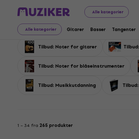
Tilbud
Musikkinstrumenter
Tilbehør
Tilbud: Noter o
Alle kategorier
Tilbud: Noter og tabul
Gitarer
Basser
Tangenter
Alle kategorier
Tilbud: Noter for gitarer
Tilbud
Tilbud: Noter for blåseinstrumenter
Tilbud: Musikkutdanning
Tilbud
1 – 34 fra
265 produkter