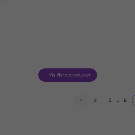
Martin Vozar Hudobné hry 1 krúžková
väzba
Lærebok
5
/5
95,80 NKr
105 NKr
- 9 %
På lager
Vis flere produkter
2
3
...
8
1