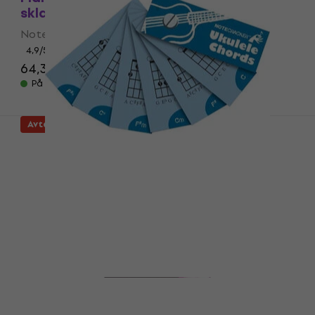
skladbičky 1
Noter
4,9
/5
64,30 NKr
67 NKr
- 4 %
På lager
Avtale
Wise Publications Notecracker: Ukulele
Chords
Noter
4,6
/5
45,30 NKr
50 NKr
- 9 %
På lager
Avtale
Wise Publications Really Easy Piano: 101
Top Hits Noter