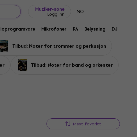
Gavetips
FAQ
Muziker Blogg
Muziker-sone
NO
Logg inn
dioprogramvare
Mikrofoner
PA
Belysning
DJ
Hodet
Tilbud: Noter for trommer og perkusjon
er
Tilbud: Noter for band og orkester
Mest favoritt