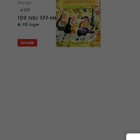
Noter
4,2
/5
159 NKr
177 NKr
- 10 %
På lager
Avtale
Tatiana Stachak Gitarová prvá trieda +
CD
Noter
4,7
/5
237 NKr
278 NKr
- 15 %
På lager
Avtale
Hal Leonard Really Easy Piano: 40
Disney Songs
Noter
191 NKr
233 NKr
- 18 %