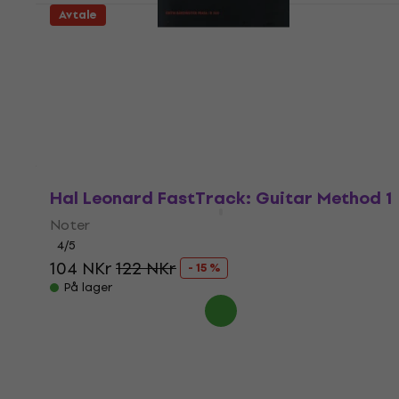
Avtale
Miloslav Klement Základy hry na
sopránovou zobcovou flétnu
Noter
4
/5
182 NKr
200 NKr
- 9 %
På lager
Hal Leonard FastTrack: Guitar Method 1
Noter
4
/5
104 NKr
122 NKr
- 15 %
På lager