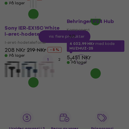
278 NKr
På lager
- 19 %
På lager
Behringer P24 Hub
Sony IER-EX15C White
Komponent
I-øret-hodetelefoner
5
/5
Vis flere produkter
I-øret-hodetelefoner
4 032,99 NKr
med kode
MUZMUZ-25
208 NKr
219 NKr
- 5 %
På lager
5 451 NKr
1
2
3
På lager
Utvidet garanti i 3
Retur av varer
Prisgaranti