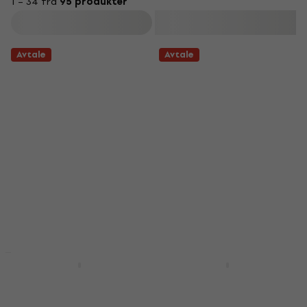
1 – 34 fra
95 produkter
Filter
Avtale
Avtale
Avtale
Avtale
Behringer Powerplay
Shure SE215-CL-EFS
P2
Clear Ear Loop-
hodetelefoner