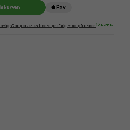
lekurven
15 poeng
nlign
Rapporter en bedre pris
Følg med på prisen