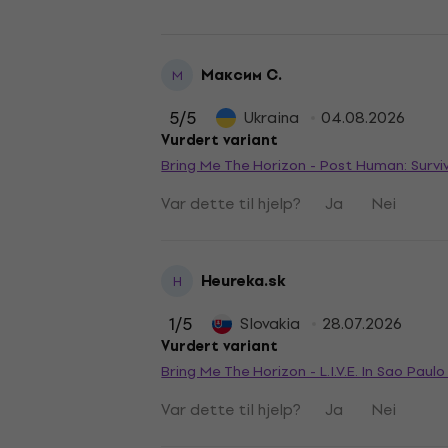
Максим С.
М
5
/5
Ukraina
04.08.2026
Vurdert variant
Bring Me The Horizon - Post Human: Surviv
Var dette til hjelp?
Ja
Nei
Heureka.sk
H
1
/5
Slovakia
28.07.2026
Vurdert variant
Bring Me The Horizon - L.I.V.E. In Sao Paul
Var dette til hjelp?
Ja
Nei