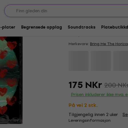
Avtale
Bring Me The Horizo
P-plater
Begrensede opplag
Soundtracks
Platebutikk
4,7
/5
14 x vurdert
Merkevare:
Bring Me The Horizo
175 NKr
200 NK
Prisen inkluderer ikke mva. el
På vei 2 stk.
Tilgjengelig innen 2 uker
Se
Leveringsinformasjon