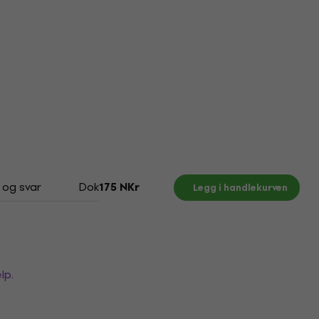
 og svar
Dokumenter
175 NKr
Legg i handlekurven
lp.