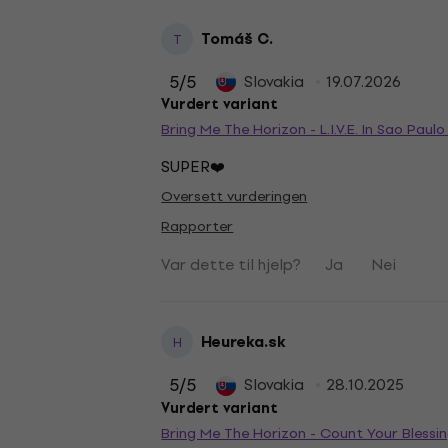
Tomáš C.
T
5
/5
Slovakia
19.07.2026
Vurdert variant
Bring Me The Horizon - L.I.V.E. In Sao Paul
SUPER❤️
Oversett vurderingen
Rapporter
Var dette til hjelp?
Ja
Nei
Heureka.sk
H
5
/5
Slovakia
28.10.2025
Vurdert variant
Bring Me The Horizon - Count Your Blessin