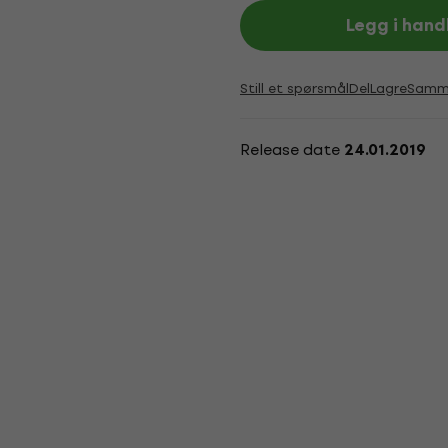
Legg i hand
Still et spørsmål
Del
Lagre
Samme
Release date
24.01.2019