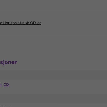
e Horizon Musikk-CD-er
sjoner
m
CD
,