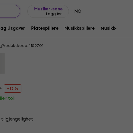
Gavetips
FAQ
Muziker Blogg
Muziker-sone
NO
Logg inn
n - Amo (CD)
dag Utgaver
Platespillere
Musikkspillere
Musikk-CD-er
n
Produktkode:
1159701
r
- 13 %
ler toll
 tilgjengelighet