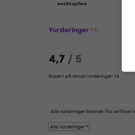
musikkspillere
Vurderinger
(14)
4,7
/ 5
Basert på antall vurderinger: 14
Alle vurderinger kommer fra verifisert