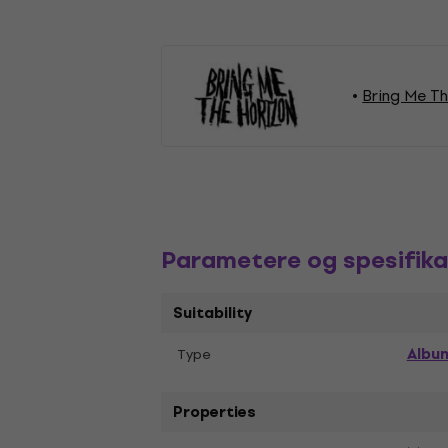
Bring Me Th
Parametere og spesifika
Suitability
Albu
Тype
Properties