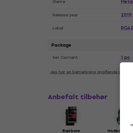
Meta
Genre
2019
Release year
RCA 
Label
Package
1 pc
Set Content
Jeg har en bemerkning angående param
Anbefalt tilbehør
n
Bærbare
Hodetelefon