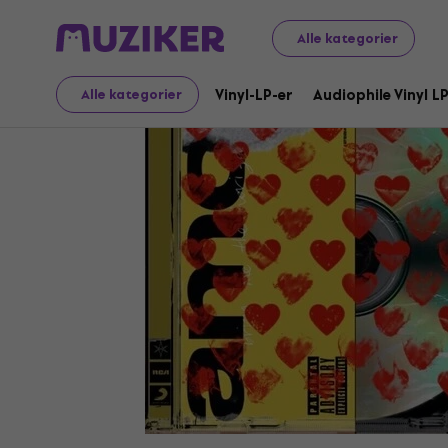
LP-plater og CD-er
Musikk-CD-er
Alle kategorier
Vinyl-LP-er
Audiophile Vinyl L
Alle kategorier
Video