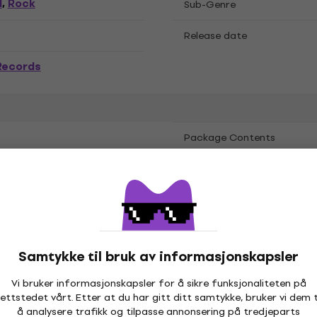
l
Rock
,
Sub-Genre
Release date
Records
Package Contents
etrene
Samtykke til bruk av informasjonskapsler
Vi bruker informasjonskapsler for å sikre funksjonaliteten på
ettstedet vårt. Etter at du har gitt ditt samtykke, bruker vi dem t
å analysere trafikk og tilpasse annonsering på tredjeparts
er
Hi-Fi-systemer
Hi-Fi CD-spillere