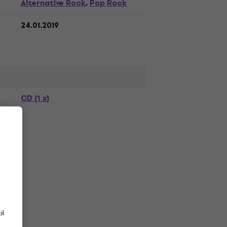
Alternative Rock
Pop Rock
,
24.01.2019
CD (1 x)
il