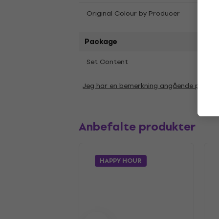
Original Colour by Producer
Black
Package
Set Content
1 pc
Jeg har en bemerkning angående param
Anbefalte produkter
HAPPY HOUR