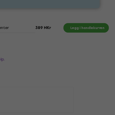
nter
389 NKr
Legg i handlekurven
lp.