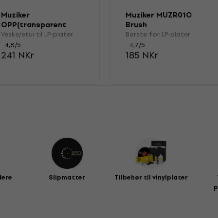
Muziker
Muziker MUZR01C
OPP(transparent
Brush
plastic) Vinyl Record
Veske/etui til LP-plater
Børste for LP-plater
Outer Sleeve Pack
4,8
/5
4,7
/5
100
241 NKr
185 NKr
dere
Slipmatter
Tilbehør til vinylplater
p