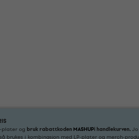
RIS
P-plater og
bruk rabattkoden
MASHUP
i handlekurven.
Jo 
gså brukes i kombinasjon med LP-plater og merch-produ