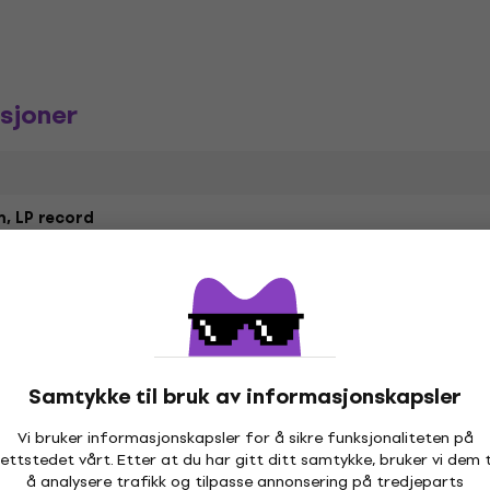
sjoner
, LP record
P
Genre
Hop
Release year
Samtykke til bruk av informasjonskapsler
2.2024
Label
Vi bruker informasjonskapsler for å sikre funksjonaliteten på
ettstedet vårt. Etter at du har gitt ditt samtykke, bruker vi dem t
3 RPM
Colour
å analysere trafikk og tilpasse annonsering på tredjeparts