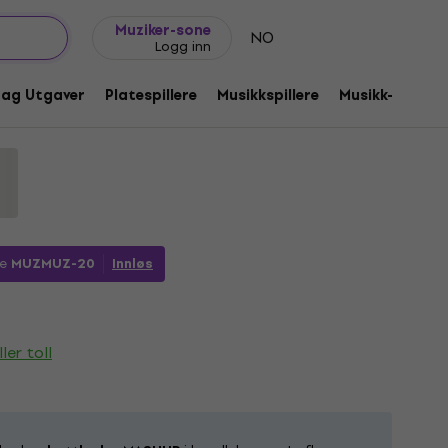
Gavetips
FAQ
Muziker Blogg
Muziker-sone
NO
Logg inn
)
dag Utgaver
Platespillere
Musikkspillere
Musikk-CD-er
ode:
1192392
de
MUZMUZ-20
Innløs
ler toll