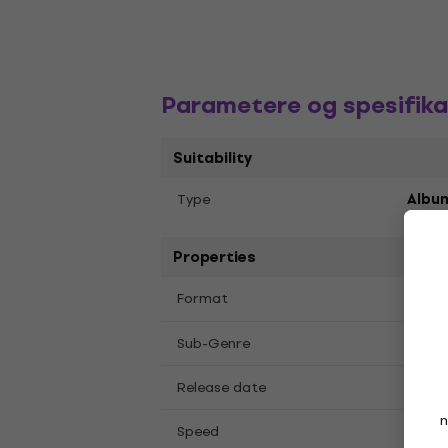
Parametere og spesifika
Suitability
Тype
Album
Properties
12"
L
Format
,
Hip 
Sub-Genre
Release date
02.0
n
Speed
33 1/