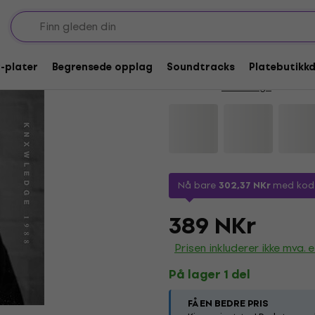
Rabatt med kupong
Knxwledge - 1988 (LP
P-plater
Begrensede opplag
Soundtracks
Platebutikk
Merkevare:
Knxwledge
Produktk
Nå bare
302,37 NKr
med ko
389 NKr
Prisen inkluderer ikke mva. el
På lager 1 del
FÅ EN BEDRE PRIS